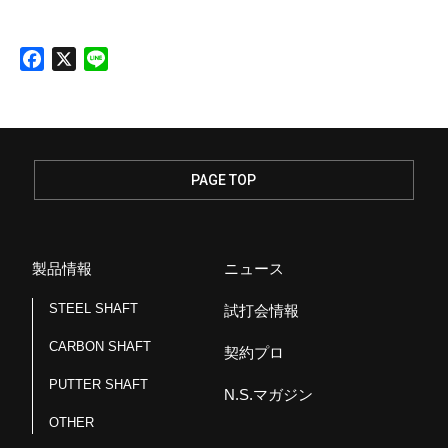
F
X
L
a
i
c
n
e
e
b
o
PAGE TOP
o
k
製品情報
ニュース
STEEL SHAFT
試打会情報
CARBON SHAFT
契約プロ
PUTTER SHAFT
N.S.マガジン
OTHER