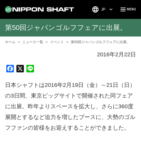
JP
第50回ジャパンゴルフフェアに出展。
ホーム
ニュース一覧
イベント
第50回ジャパンゴルフフェアに出展。
2016年2月22日
F
X
L
a
i
c
n
日本シャフトは2016年2月19日（金）～21日（日）
e
e
の3日間、東京ビッグサイトで開催された同フェア
b
に出展。昨年よりスペースを拡大し、さらに360度
o
o
展開とするなど迫力を増したブースに、大勢のゴル
k
フファンの皆様をお迎えすることができました。