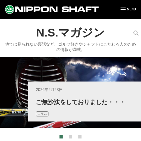
N.S.マガジン
他では見られない裏話など、ゴルフ好きやシャフトにこだわる人のため
の情報が満載。
2020年5月7日
だったらくっつけちゃったら？ ―
2026年2月23日
2020年5月1日
N.S.PRO MODUS3 HYBRID誕生秘
ご無沙汰をしておりました・・・
話
ウェッジを考える
コラム
コラム
コラム