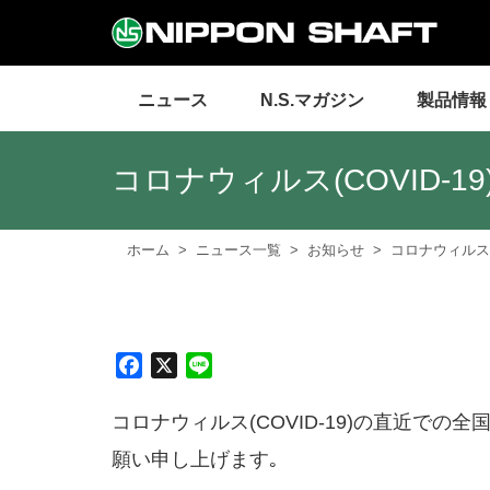
ニュース
N.S.マガジン
製品情報
コロナウィルス(COVID-
ホーム
ニュース一覧
お知らせ
コロナウィルス(
F
X
L
a
i
c
n
コロナウィルス(COVID-19)の直近
e
e
願い申し上げます｡
b