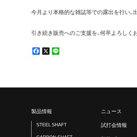
o
o
今月より本格的な雑誌等での露出を行い､
k
引き続き販売へのご支援を､何卒よろしく
F
X
L
a
i
c
n
e
e
b
o
o
k
製品情報
ニュース
STEEL SHAFT
試打会情報