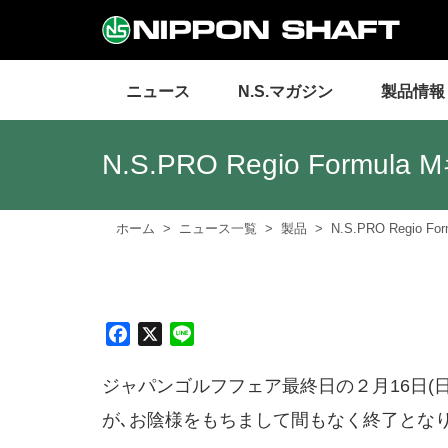
ニュース
N.S.マガジン
製品情報
N.S.PRO Regio Form
ホーム
ニュース一覧
製品
N.S.PRO Regio
F
X
L
a
i
c
n
ジャパンゴルフフェア最終日の２月16日(日)に発
e
e
が､お陰様をもちまして間もなく終了となり
b