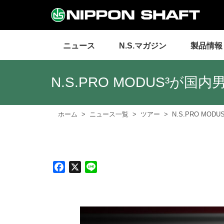
ニュース
N.S.マガジン
製品情報
N.S.PRO MODUS³
ホーム
ニュース一覧
ツアー
N.S.PRO M
F
X
L
a
i
c
n
e
e
b