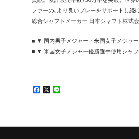
貢献。累計販売本数750万本を突破。世界
ファーの､より良いプレーをサポートし続
総合シャフトメーカー 日本シャフト株式
■ ▼ 国内男子メジャー・米国女子メジャ
■ ▼ 米国女子メジャー優勝選手使用シャ
F
X
L
a
i
c
n
e
e
b
o
o