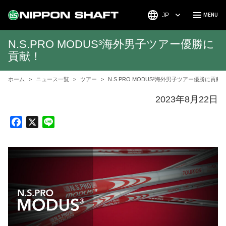
JP
N.S.PRO MODUS³海外男子ツアー優勝に
貢献！
ホーム
ニュース一覧
ツアー
N.S.PRO MODUS³海外男子ツアー優勝に貢献
2023年8月22日
F
X
L
a
i
c
n
e
e
b
o
o
k