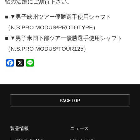
後の活躍にご期待下さい。
■ ▼男子欧州ツアー優勝選手使用シャフト
（
N.S.PRO MODUS³PROTOTYPE
）
■ ▼男子米国下部ツアー優勝選手使用シャフト
（
N.S.PRO MODUS³TOUR125
）
F
X
L
a
i
c
n
e
e
b
o
PAGE TOP
o
k
製品情報
ニュース