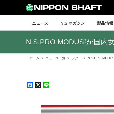
ニュース
N.S.マガジン
製品情報
N.S.PRO MODUS³が
ホーム
ニュース一覧
ツアー
N.S.PRO M
F
X
L
a
i
c
n
e
e
b