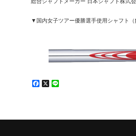
総合シャフトメーカー 日本シャフト株式
▼国内女子ツアー優勝選手使用シャフト（
F
X
L
a
i
c
n
e
e
b
o
o
k