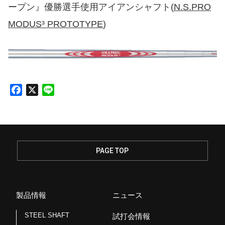
ープン』優勝選手使用アイアンシャフト(
N.S.PRO
MODUS³ PROTOTYPE
)
F
X
L
a
i
c
n
e
e
b
o
PAGE TOP
o
k
製品情報
ニュース
STEEL SHAFT
試打会情報