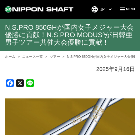
JP
N.S.PRO 850GHが国内女子メジャー大会
優勝に貢献！N.S.PRO MODUS³が日韓亜
男子ツアー共催大会優勝に貢献！
ホーム
ニュース一覧
ツアー
N.S.PRO 850GHが国内女子メジャー大会優
2025年9月16日
F
X
L
a
i
c
n
e
e
b
o
o
k