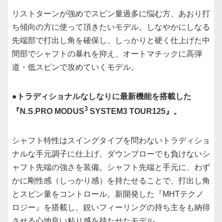
リストターンが強めでスピン量過多に悩む方、あおり打
ち傾向の方に使って頂きたいモデル。しなやかにしなる
先端部で打出し角を確保し、しっかりと硬く仕上げた中
間部でシャフトの暴れを抑え、オートマチックに高弾
道・低スピンで攻めていくモデル。
●トラディショナルなしなりに最新機能を搭載した
3
『N.S.PRO MODUS
SYSTEM3 TOUR125』。
シャフト特性はスイングタイプを問わないトラディショ
ナルな手元調子に仕上げ、ダウンブローでも負けないシ
ャフト先端の強さを装備。シャフト先端と手元に、わず
かに剛性感（しっかり感）を持たせることで、打出し角
とスピン量をコントロール。新開発した『MHTテクノ
ロジー』を搭載し、鋭いフィーリングの持ち主をも納得
させる心地良い粘り感を持たせたモデル。