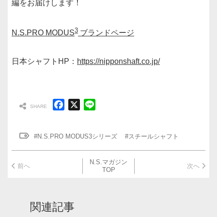
編をお届けします！
3
N.S.PRO MODUS
ブランドページ
日本シャフトHP：
https://nipponshaft.co.jp/
F
X
L
a
i
c
n
#N.S.PRO MODUS3シリーズ
#スチールシャフト
e
e
b
o
N.S.マガジン
前へ
次へ
TOP
o
k
関連記事