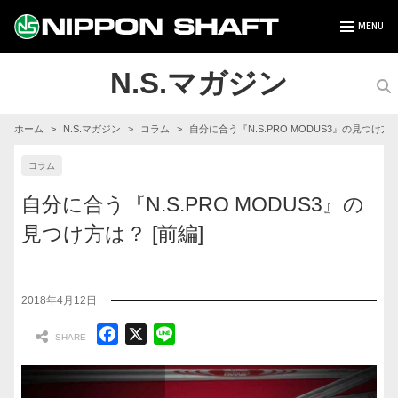
N.S.マガジン
ホーム
N.S.マガジン
コラム
自分に合う『N.S.PRO MODUS3』の見つけ方は
コラム
自分に合う『N.S.PRO MODUS3』の
見つけ方は？ [前編]
2018年4月12日
F
X
L
a
i
c
n
e
e