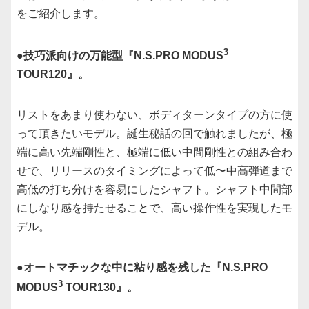
をご紹介します。
3
●技巧派向けの万能型『N.S.PRO MODUS
TOUR120』。
リストをあまり使わない、ボディターンタイプの方に使
って頂きたいモデル。誕生秘話の回で触れましたが、極
端に高い先端剛性と、極端に低い中間剛性との組み合わ
せで、リリースのタイミングによって低〜中高弾道まで
高低の打ち分けを容易にしたシャフト。シャフト中間部
にしなり感を持たせることで、高い操作性を実現したモ
デル。
●オートマチックな中に粘り感を残した『N.S.PRO
3
MODUS
TOUR130』。