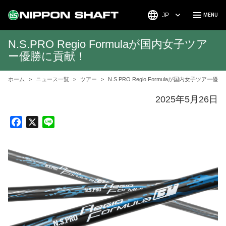
JP
N.S.PRO Regio Formulaが国内女子ツア
ー優勝に貢献！
ホーム
ニュース一覧
ツアー
N.S.PRO Regio Formulaが国内女子ツアー優
2025年5月26日
F
X
L
a
i
c
n
e
e
b
o
o
k