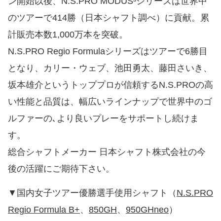
ン開始以後、N.S.PRO MODUS³シリーズは世界中
のツアーで414勝（日本シャフト調べ）に貢献。累
計販売本数1,000万本を突破。
N.S.PRO Regio Formulaシリーズはツアーで6勝目
となり、カリー・ウェブ、池田勇太、藤田さいき、
坂本雄介というトッププロが信頼するN.S.PROの高
い性能と品質は、幅広いラインナップで世界中のゴ
ルファーの､より良いプレーをサポートし続けま
す。
総合シャフトメーカー 日本シャフト株式会社の今
後の活躍にご期待下さい。
▼国内女子ツアー優勝選手使用シャフト（
N.S.PRO
Regio Formula B+
、
850GH
、
950GHneo
）