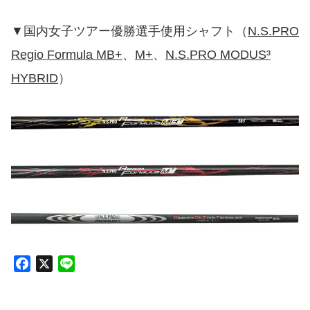
▼国内女子ツアー優勝選手使用シャフト（
N.S.PRO
Regio Formula MB+
、
M+
、
N.S.PRO MODUS³
HYBRID
）
F
X
L
a
i
c
n