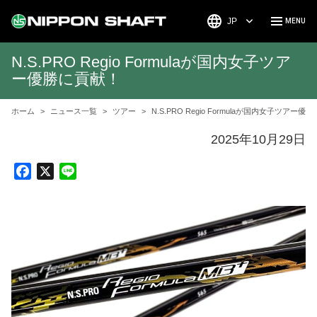
JP
N.S.PRO Regio Formulaが国内女子ツア
ー優勝に貢献！
ホーム
ニュース一覧
ツアー
N.S.PRO Regio Formulaが国内女子ツアー優
2025年10月29日
F
X
L
a
i
c
n
e
e
b
o
o
k