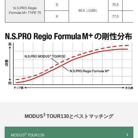
S
75.5
N.S.PRO Regio
46.0（1168）
Formula M+ TYPE 75
X
77.5
3
MODUS
TOUR130とベストマッチング
3
MODUS
TOUR130