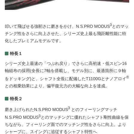
3
叩いて飛ばせる強靭さに磨きをかけ、N.S.PRO MODUS
とのマッ
チング性をさらに向上させた、シリーズ史上最も飛距離性能に特
化したプレミアムモデルです。
特長１
シリーズ史上最速の「つぶれ戻り」でさらに高初速・低スピン16
軸組布の採用(全長に7軸を搭載し、モデル別に、最適箇所に９軸
®
をドッキング)と、シャフト全長に配備したT1100Gとナノアロイ
との相乗効果により、偏平復元力の大幅な向上を達成。
特長２
3
磨き上げられたN.S.PRO MODUS
とのフィーリングマッチ
3
N.S.PRO MODUS
とのマッチングに優れたシャフト剛性曲線を保
ちながら、フィーリング面でのマッチング性をさらに向上。より
シャープに、スイングに追従するシャフト特性へ