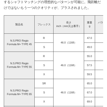
するシャフトマッチングの理想的なパターンが可能に。飛距離だ
けではないもう一つのクオリティが、プラスされました。
長さ
重量
バラン
製品名
フレックス
inch（mm又は番手）
g
R
47.0
N.S.PRO Regio
46.0（1168）
Formula M+ TYPE 45
S
49.0
R
55.0
N.S.PRO Regio
S
46.0（1168）
57.5
Formula M+ TYPE 55
X
59.5
SR
65.0
N.S.PRO Regio
S
46.0（1168）
67.0
Formula M+ TYPE 65
X
69.0