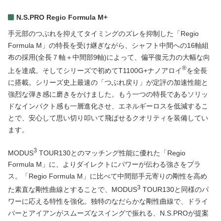
N.S.PRO Regio Formula M+
手元部のつぶれを抑えてタイミングのズレを抑制した「Regio
Formula M」の特長を受け継ぎながら、シャフト中間への16軸組
布の採用(全長７軸＋中間部9軸)によって、偏平復元力の大幅な向
®
上を達成。そしてシリーズで初めてT1100G+ナノアロイ
を全長
に搭載。シリーズ史上最速の「つぶれ戻り」が定評の加速性能と
強烈な弾き感に磨きをかけました。もう一つの特長であるソリッ
ドなインパクト感も一層進化させ、エネルギーロスを低減するこ
とで、安心して思い切り叩いて飛ばせるクオリティを装備してい
ます。
3
MODUS
TOUR130とのマッチング性能に優れた「Regio
Formula M」に、よりダイレクトにパワーが伝わる強さをプラ
ス。「Regio Formula M」に比べて中間部手元寄りの剛性を高め
3
た素直な剛性曲線とすることで、MODUS
TOUR130と同様のパ
ワーに応える特性を強化。独特のなだらかな剛性曲線で、ドライ
バーとアイアンがスムーズなスイングで振れる、N.S.PROが提案