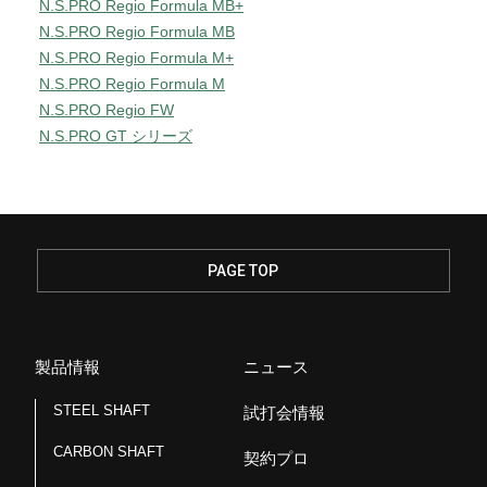
N.S.PRO Regio Formula MB+
N.S.PRO Regio Formula MB
N.S.PRO Regio Formula M+
N.S.PRO Regio Formula M
N.S.PRO Regio FW
N.S.PRO GT シリーズ
PAGE TOP
製品情報
ニュース
STEEL SHAFT
試打会情報
CARBON SHAFT
契約プロ